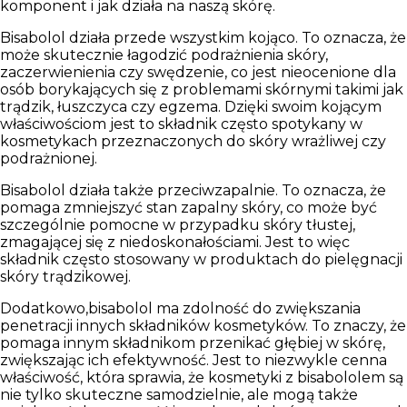
komponent i jak działa na naszą skórę.
Bisabolol działa przede wszystkim kojąco.
To oznacza, że
może skutecznie łagodzić podrażnienia skóry,
zaczerwienienia czy swędzenie, co jest nieocenione dla
osób borykających się z problemami skórnymi takimi jak
trądzik, łuszczyca czy egzema.
Dzięki swoim kojącym
właściwościom jest to składnik często spotykany w
kosmetykach przeznaczonych do skóry wrażliwej czy
podrażnionej.
Bisabolol działa także przeciwzapalnie.
To oznacza, że
pomaga zmniejszyć stan zapalny skóry, co może być
szczególnie pomocne w przypadku skóry tłustej,
zmagającej się z niedoskonałościami. Jest to więc
składnik często stosowany w produktach do pielęgnacji
skóry trądzikowej.
Dodatkowo,
bisabolol ma zdolność do zwiększania
penetracji innych składników kosmetyków
. To znaczy, że
pomaga innym składnikom przenikać głębiej w skórę,
zwiększając ich efektywność. Jest to niezwykle cenna
właściwość, która sprawia, że kosmetyki z bisabololem są
nie tylko skuteczne samodzielnie, ale mogą także