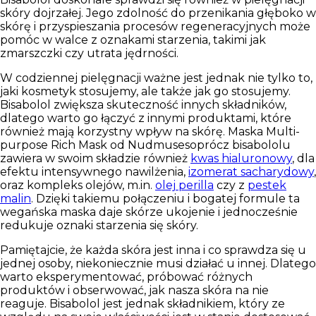
skóry dojrzałej. Jego zdolność do przenikania głęboko w
skórę i przyspieszania procesów regeneracyjnych może
pomóc w walce z oznakami starzenia, takimi jak
zmarszczki czy utrata jędrności.
W codziennej pielęgnacji ważne jest jednak nie tylko to,
jaki kosmetyk stosujemy, ale także jak go stosujemy.
Bisabolol zwiększa skuteczność innych składników,
dlatego warto go łączyć z innymi produktami, które
również mają korzystny wpływ na skórę. Maska
Multi-
purpose Rich Mask od Nudmuses
oprócz bisabololu
zawiera w swoim składzie również
kwas hialuronowy
, dla
efektu intensywnego nawilżenia,
izomerat sacharydowy
,
oraz kompleks olejów, m.in.
olej perilla
czy z
pestek
malin
. Dzięki takiemu połączeniu i bogatej formule ta
wegańska maska daje skórze ukojenie i jednocześnie
redukuje oznaki starzenia się skóry.
Pamiętajcie, że każda skóra jest inna i co sprawdza się u
jednej osoby, niekoniecznie musi działać u innej. Dlatego
warto eksperymentować, próbować różnych
produktów i obserwować, jak nasza skóra na nie
reaguje. Bisabolol jest jednak składnikiem, który ze