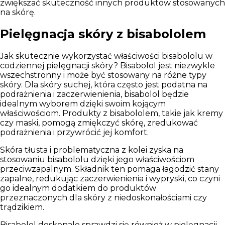
zwiększać skuteczność innych produktów stosowanych
na skórę.
Pielęgnacja skóry z bisabololem
Jak skutecznie wykorzystać właściwości bisabololu w
codziennej pielęgnacji skóry?
Bisabolol jest niezwykle
wszechstronny i może być stosowany na różne typy
skóry.
Dla skóry suchej, która często jest podatna na
podrażnienia i zaczerwienienia, bisabolol będzie
idealnym wyborem dzięki swoim kojącym
właściwościom. Produkty z bisabololem, takie jak kremy
czy maski, pomogą zmiękczyć skórę, zredukować
podrażnienia i przywrócić jej komfort.
Skóra tłusta i problematyczna z kolei zyska na
stosowaniu bisabololu dzięki jego właściwościom
przeciwzapalnym. Składnik ten pomaga łagodzić stany
zapalne, redukując zaczerwienienia i wypryski, co czyni
go idealnym dodatkiem do produktów
przeznaczonych dla skóry z niedoskonałościami czy
trądzikiem.
Bisabolol doskonale sprawdzi się również w pielęgnacji