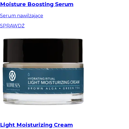
Moisture Boosting Serum
Serum nawilżające
SPRAWDŹ
Light Moisturizing Cream