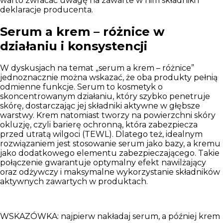
warto zwracać uwagę na zawarte w nim składniki i
deklaracje producenta.
Serum a krem – różnice w
działaniu i konsystencji
W dyskusjach na temat „serum a krem – różnice”
jednoznacznie można wskazać, że oba produkty pełnią
odmienne funkcje. Serum to kosmetyk o
skoncentrowanym działaniu, który szybko penetruje
skórę, dostarczając jej składniki aktywne w głębsze
warstwy. Krem natomiast tworzy na powierzchni skóry
okluzję, czyli barierę ochronną, która zabezpiecza
przed utratą wilgoci (TEWL). Dlatego też, idealnym
rozwiązaniem jest stosowanie serum jako bazy, a kremu
jako dodatkowego elementu zabezpieczającego. Takie
połączenie gwarantuje optymalny efekt nawilżający
oraz odżywczy i maksymalne wykorzystanie składników
aktywnych zawartych w produktach.
WSKAZÓWKA:
najpierw nakładaj serum, a później krem