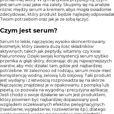
jest serum oraz jakie ma zalety. Skupimy się na analizie
różnic między serum a kremem, abyś mogła świadomie
zdecydować, który produkt będzie najlepiej odpowiadał
Twoim potrzebom oraz jak je ze sobą łączyć.
Czym jest serum?
Serum to lekki, najczęściej wysoko skoncentrowany
kosmetyk, który zawiera dużą ilość składników
aktywnych, takich jak peptydy, witaminy czy kwas
hialuronowy. Dzięki swojej konsystencji serum szybko
przenika w głąb skóry, docierając do jej najważniejszych
warstw, aby móc działać tam, gdzie jest najbardziej
potrzebne. W zależności od rodzaju, serum może mieć
konsystencję wodną, żelową lub olejową. Taki produkt
jest wydajny i z łatwością rozprowadza się na skórze.
Najczęściej znajdziesz je w opakowaniu z pompką lub
pipetą, co pozwala na wygodną i precyzyjna aplikację.
Jeśli chodzi o swoje działanie serum jest produktem,
który powinien być najbardziej dopasowany pod
względem oczekiwanych efektów pielęgnacyjnych
(nawilżenie, wygładzenie, rozświetlenie itp.), dlatego