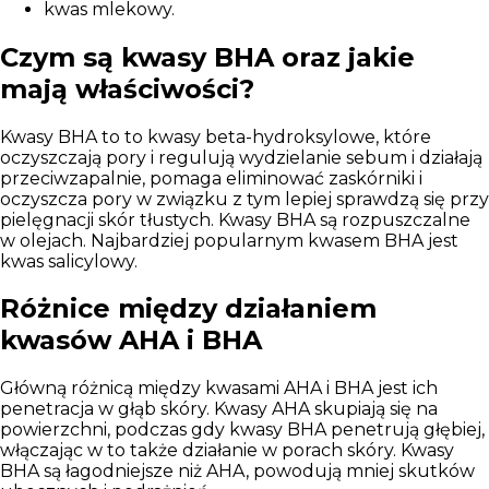
kwas mlekowy.
Czym są kwasy BHA oraz jakie
mają właściwości?
Kwasy BHA to to kwasy beta-hydroksylowe
, które
oczyszczają pory i regulują wydzielanie sebum i działają
przeciwzapalnie, pomaga eliminować zaskórniki i
oczyszcza pory w związku z tym lepiej sprawdzą się przy
pielęgnacji skór tłustych. Kwasy BHA są rozpuszczalne
w olejach. Najbardziej popularnym kwasem BHA jest
kwas salicylowy.
Różnice między działaniem
kwasów AHA i BHA
Główną różnicą między kwasami AHA i BHA jest ich
penetracja w głąb skóry
. Kwasy AHA skupiają się na
powierzchni, podczas gdy kwasy BHA penetrują głębiej,
włączając w to także działanie w porach skóry.
Kwasy
BHA są łagodniejsze niż AHA
, powodują mniej skutków