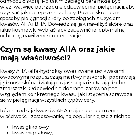
odmłodzić skórę. Po takim zabiegu cera może być
wrażliwa, więc potrzebuje odpowiedniej pielęgnacji, aby
uzyskać jak najlepsze rezultaty. Poznaj skuteczne
sposoby pielęgnacji skóry po zabiegach z użyciem
kwasów AHA i BHA. Dowiedz się, jak nawilżyć skórę oraz
jakie kosmetyki wybrać, aby zapewnić jej optymalną
ochronę, nawilżenie i regenerację.
Czym są kwasy AHA oraz jakie
mają właściwości?
Kwasy AHA (alfa-hydroksylowe)
zwane też kwasami
owocowymi rozpuszczają martwy naskórek i poprawiają
jędrność skóry, działają rozjaśniająca i spłycają drobne
zmarszczki. Odpowiednio dobrane, zarówno pod
względem konkretnego kwasu jak i stężenia sprawdza
się w pielęgnacji wszystkich typów cery.
Różne rodzaje kwasów AHA maja nieco odmienne
właściwości i zastosowanie, najpopularniejsze z nich to:
kwas glikolowy,
kwas migdałowy,