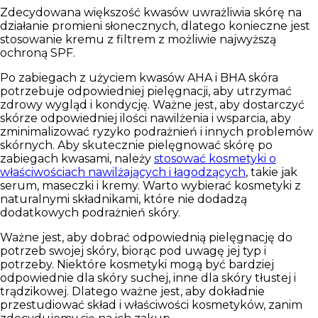
Zdecydowana większość kwasów uwrażliwia skórę na
działanie promieni słonecznych, dlatego
konieczne jest
stosowanie kremu z filtrem
z możliwie najwyższą
ochroną SPF.
Po zabiegach z użyciem kwasów AHA i BHA
skóra
potrzebuje odpowiedniej pielęgnacji
, aby utrzymać
zdrowy wygląd i kondycję. Ważne jest, aby dostarczyć
skórze odpowiedniej ilości
nawilżenia
i wsparcia, aby
zminimalizować ryzyko podrażnień i innych problemów
skórnych. Aby skutecznie pielęgnować skórę po
zabiegach kwasami, należy
stosować kosmetyki o
właściwościach nawilżających i łagodzących
, takie jak
serum, maseczki i kremy. Warto wybierać kosmetyki z
naturalnymi składnikami, które nie dodadzą
dodatkowych podrażnień skóry.
Ważne jest, aby dobrać odpowiednią pielęgnację do
potrzeb swojej skóry, biorąc pod uwagę jej typ i
potrzeby. Niektóre kosmetyki mogą być bardziej
odpowiednie dla skóry suchej, inne dla skóry tłustej i
trądzikowej. Dlatego ważne jest, aby dokładnie
przestudiować skład i właściwości kosmetyków, zanim