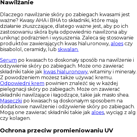
Nawilżanie
Dlaczego nawilżanie skóry po zabiegach kwasami jest
ważne? Kwasy AHA i BHA to składniki, które mają
działanie złuszczające, dlatego
ważne jest, aby po ich
zastosowaniu skóra była odpowiednio nawilżona
aby
uniknąć podrażnień i wysuszenia. Zaleca się stosowanie
produktów zawierających kwas hialuronowy,
aloes
czy
bisabolol, ceramidy, lub
skwalan.
Serum
po kwasach to doskonały sposób na nawilżenie i
odżywienie skóry po zabiegach. Może ono zawierać
składniki takie jak
kwas hialuronowy
, witaminy i minerały
.
Z powodzeniem możesz także używać kremu.
Odpowiedni krem
powinien znaleźć się w każdej
pielęgnacji skóry po zabiegach. Może on zawierać
składniki nawilżające i łagodzące, takie jak
masło shea.
Maseczki
po kwasach są doskonałym sposobem na
dodatkowe nawilżenie i odżywienie skóry po zabiegach.
Mogą one zawierać składniki takie jak
aloes
, wyciąg z alg
czy kolagen.
Ochrona przeciw promieniowaniu UV