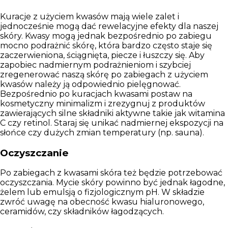
Kuracje z użyciem kwasów mają wiele zalet i
jednocześnie mogą dać rewelacyjne efekty dla naszej
skóry. Kwasy mogą jednak bezpośrednio po zabiegu
mocno podrażnić skórę, która bardzo często staje się
zaczerwieniona, ściągnięta, piecze i łuszczy się.
Aby
zapobiec nadmiernym podrażnieniom
i szybciej
zregenerować naszą skórę po zabiegach z użyciem
kwasów
należy ją odpowiednio pielęgnować
.
Bezpośrednio po kuracjach kwasami postaw na
kosmetyczny minimalizm i zrezygnuj z produktów
zawierających silne składniki aktywne takie jak witamina
C czy retinol. Staraj się unikać nadmiernej ekspozycji na
słońce czy dużych zmian temperatury (np. sauna).
Oczyszczanie
Po zabiegach z kwasami
skóra też będzie potrzebować
oczyszczania
. Mycie skóry powinno być jednak łagodne,
żelem lub emulsją o fizjologicznym pH. W składzie
zwróć uwagę na obecność kwasu hialuronowego,
ceramidów, czy składników łagodzących.