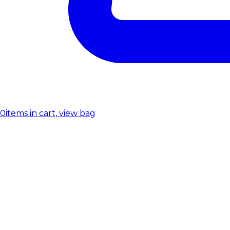
0
items in cart, view bag