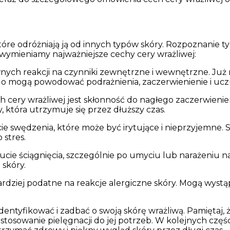
óre odróżniają ją od innych typów skóry. Rozpoznanie tyc
wymieniamy najważniejsze cechy cery wrażliwej:
ych reakcji na czynniki zewnętrzne i wewnętrzne. Już n
o mogą powodować podrażnienia, zaczerwienienie i uczu
cery wrażliwej jest skłonność do nagłego zaczerwienieni
która utrzymuje się przez dłuższy czas.
cie swędzenia, które może być irytujące i nieprzyjemne
 stres.
ie ściągnięcia, szczególnie po umyciu lub narażeniu 
 skóry.
ardziej podatne na reakcje alergiczne skóry. Mogą wystą
dentyfikować i zadbać o swoją skórę wrażliwą. Pamiętaj, 
 dostosowanie pielęgnacji do jej potrzeb. W kolejnych c