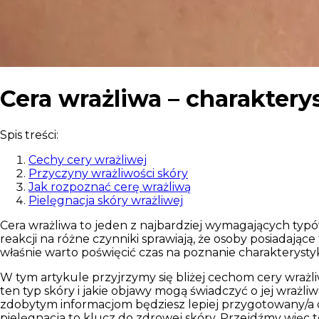
Cera wrażliwa – charaktery
Spis treści:
Cechy cery wrażliwej
Przyczyny wrażliwości skóry
Jak rozpoznać cerę wrażliwą
Pielęgnacja skóry wrażliwej
Cera wrażliwa to jeden z najbardziej wymagających typów
reakcji na różne czynniki sprawiają, że osoby posiadając
właśnie warto poświęcić czas na poznanie charakterystyk
W tym artykule przyjrzymy się bliżej cechom cery wrażli
ten typ skóry i jakie objawy mogą świadczyć o jej wrażl
zdobytym informacjom będziesz lepiej przygotowany/a d
pielęgnacja to klucz do zdrowej skóry. Przejdźmy więc