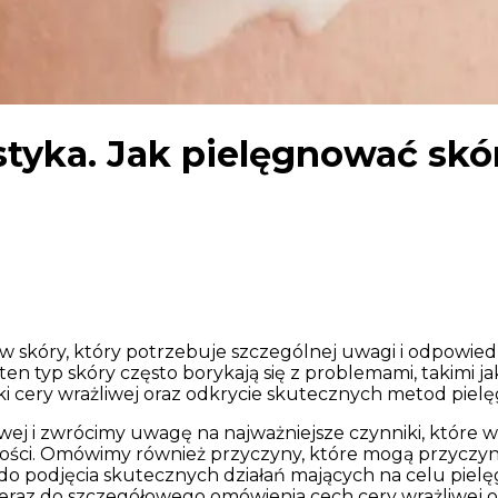
styka. Jak pielęgnować skó
 skóry, który potrzebuje szczególnej uwagi i odpowiednie
e ten typ skóry często borykają się z problemami, takimi 
i cery wrażliwej oraz odkrycie skutecznych metod pielęg
wej i zwrócimy uwagę na najważniejsze czynniki, które w
iwości. Omówimy również przyczyny, które mogą przyczynia
o podjęcia skutecznych działań mających na celu pielęg
 teraz do szczegółowego omówienia cech cery wrażliwej 