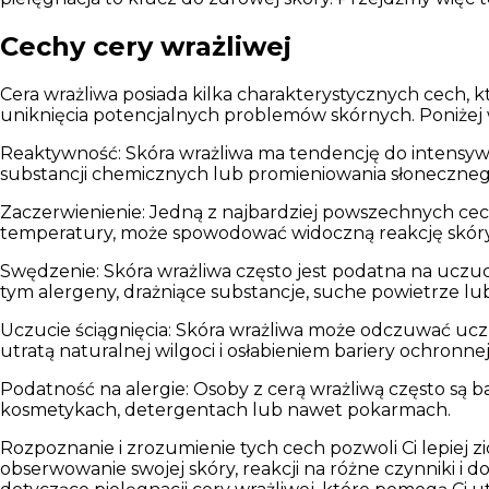
Cechy cery wrażliwej
Cera wrażliwa posiada kilka charakterystycznych cech, kt
uniknięcia potencjalnych problemów skórnych. Poniżej 
Reaktywność:
Skóra wrażliwa ma tendencję do intensywn
substancji chemicznych lub promieniowania słoneczneg
Zaczerwienienie:
Jedną z najbardziej powszechnych cech 
temperatury, może spowodować widoczną reakcję skóry, 
Swędzenie:
Skóra wrażliwa często jest podatna na uczu
tym alergeny, drażniące substancje, suche powietrze lub
Uczucie ściągnięcia:
Skóra wrażliwa może odczuwać uczuc
utratą naturalnej wilgoci i osłabieniem bariery ochronnej
Podatność na alergie:
Osoby z cerą wrażliwą często są b
kosmetykach, detergentach lub nawet pokarmach.
Rozpoznanie i zrozumienie tych cech pozwoli Ci lepiej zi
obserwowanie swojej skóry, reakcji na różne czynniki i